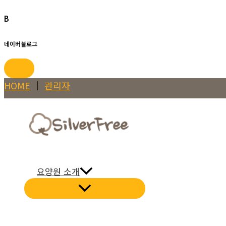
B
네이버블로그
콘
HOME
│
관리자
텐
츠
로
건
너
요양원 소개
뛰
기